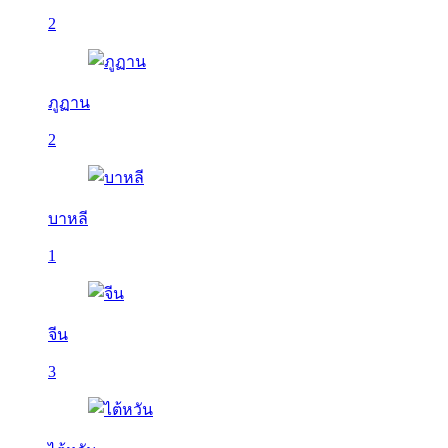
2
ภูฏาน
2
บาหลี
1
จีน
3