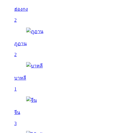
ฮ่องกง
2
ภูฏาน
2
บาหลี
1
จีน
3