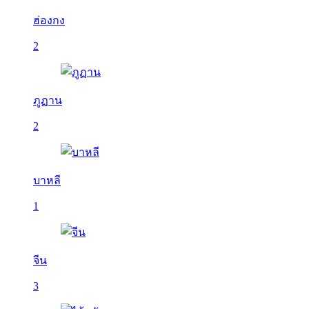
ฮ่องกง
2
ภูฏาน
2
บาหลี
1
จีน
3