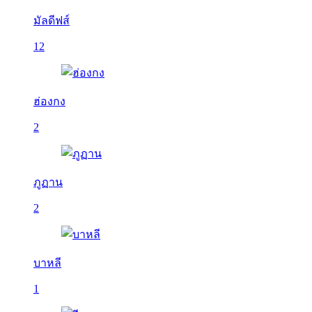
มัลดีฟส์
12
ฮ่องกง
2
ภูฏาน
2
บาหลี
1