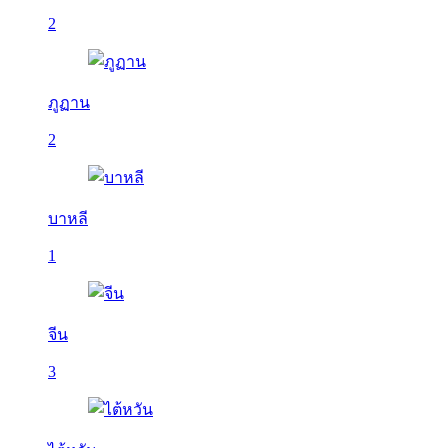
2
ภูฏาน
2
บาหลี
1
จีน
3