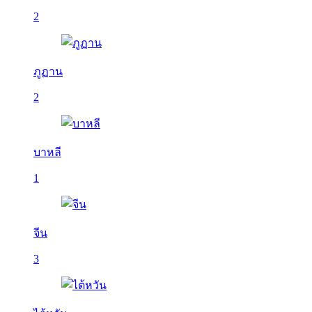
2
ภูฏาน
2
บาหลี
1
จีน
3