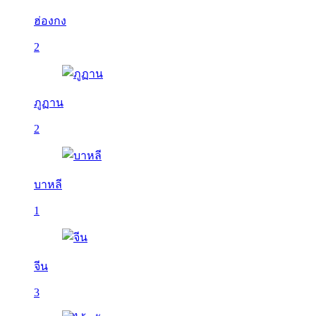
ฮ่องกง
2
ภูฏาน
2
บาหลี
1
จีน
3