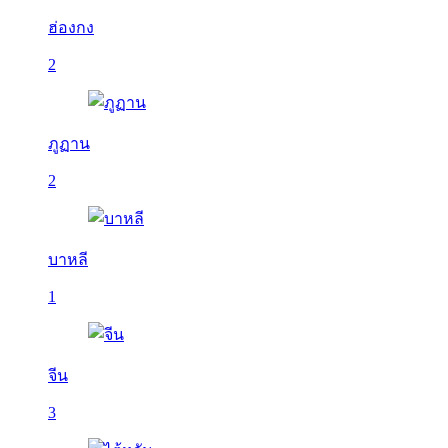
ฮ่องกง
2
ภูฏาน
2
บาหลี
1
จีน
3