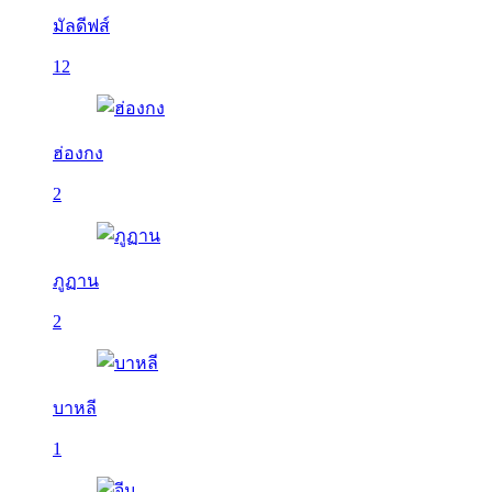
มัลดีฟส์
12
ฮ่องกง
2
ภูฏาน
2
บาหลี
1