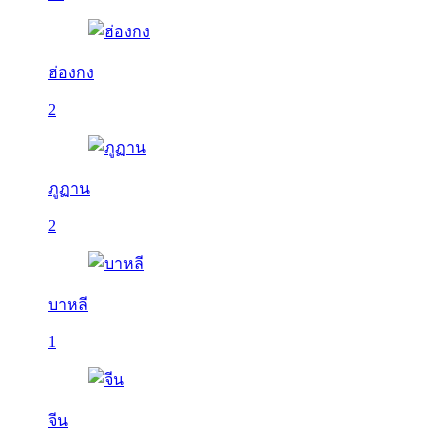
ฮ่องกง
2
ภูฏาน
2
บาหลี
1
จีน